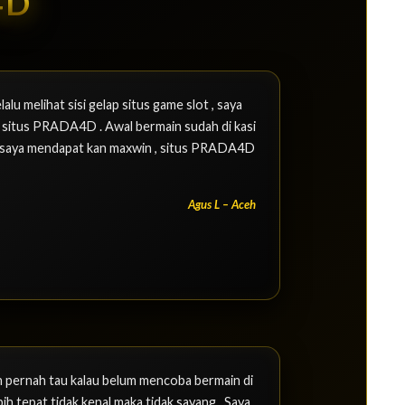
4D
alu melihat sisi gelap situs game slot , saya
 situs PRADA4D . Awal bermain sudah di kasi
i saya mendapat kan maxwin , situs PRADA4D
Agus L – Aceh
n pernah tau kalau belum mencoba bermain di
ih tepat tidak kenal maka tidak sayang . Saya