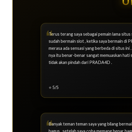
U
Terus terang saya sebagai pemain lama situs
sudah bermain slot , ketika saya bermain di
merasa ada sensasi yang berbeda di situs ini
nya itu benar-benar sangat memuaskan hati s
tidak akan pindah dari PRADA4D .
⭐ 5/5
Banyak teman teman saya yang bilang bermai
bagus , setelah saya coba memang benar bag