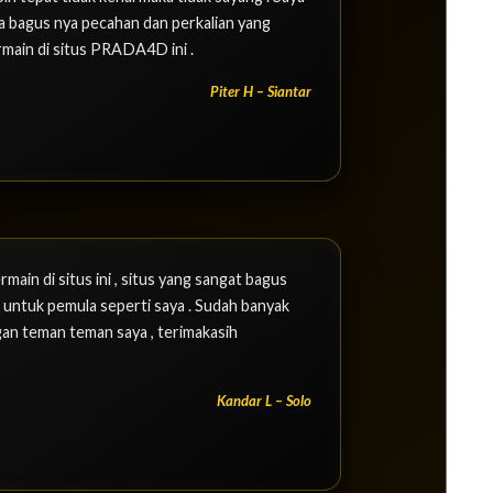
a bagus nya pecahan dan perkalian yang
main di situs PRADA4D ini .
Piter H – Siantar
main di situs ini , situs yang sangat bagus
 untuk pemula seperti saya . Sudah banyak
an teman teman saya , terimakasih
Kandar L – Solo